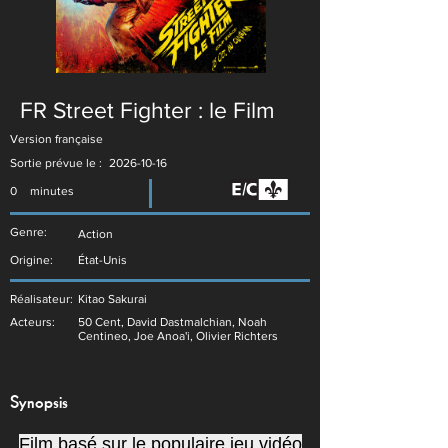
FR Street Fighter : le Film
Version française
Sortie prévue le :
2026-10-16
0
minutes
Genre:
Action
Origine:
État-Unis
Réalisateur:
Kitao Sakurai
Acteurs:
50 Cent, David Dastmalchian, Noah
Centineo, Joe Anoa'i, Olivier Richters
Synopsis
Film basé sur le populaire jeu vidéo