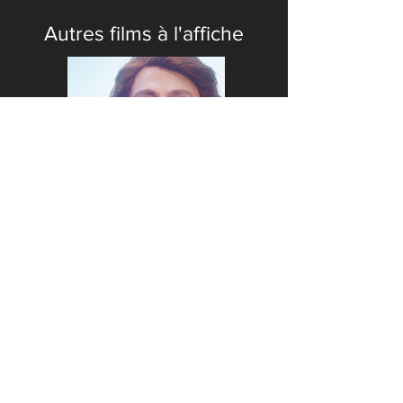
Autres films à l'affiche
CONTACT
SUIVEZ-NOUS
Nous joindre
Notre magasin de
Pour recevoir
marchandises PINE
notre I'horaire à
chaque semaine