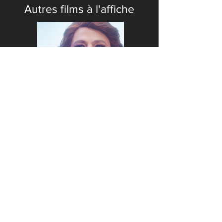
Autres films à l'affiche
CONTACT
SUIVEZ-NOUS
Nous joindre
Notre magasin de
Pour recevoir
marchandises PINE
notre I'horaire à
chaque semaine
Se stationner