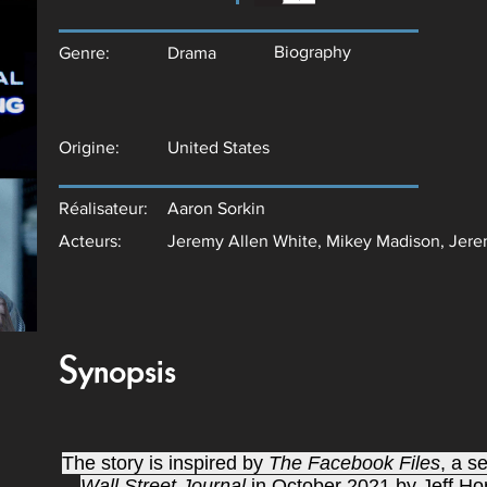
Biography
Genre:
Drama
Origine:
United States
Réalisateur:
Aaron Sorkin
Acteurs:
Jeremy Allen White, Mikey Madison, Jerem
Synopsis
The story is inspired by
The Facebook Files
, a s
Wall Street Journal
in October 2021 by Jeff Hor