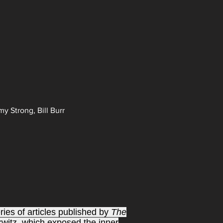
y Strong, Bill Burr
eries of articles published by
The
witz, which exposed the inner