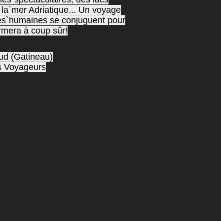
 la`mer Adriatique... Un voyage
ires`humaines se conjuguent pour
rmera à coup sûr!
ud (Gatineau)
s Voyageurs