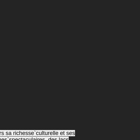
 sa richesse`culturelle et ses
nes`spectaculaires, des lacs