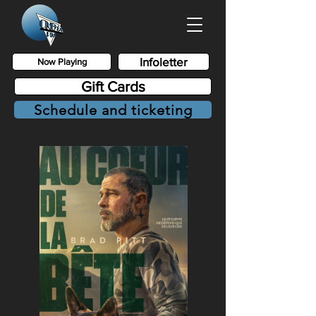
Infoletter
Now Playing
Gift Cards
Schedule and ticketing