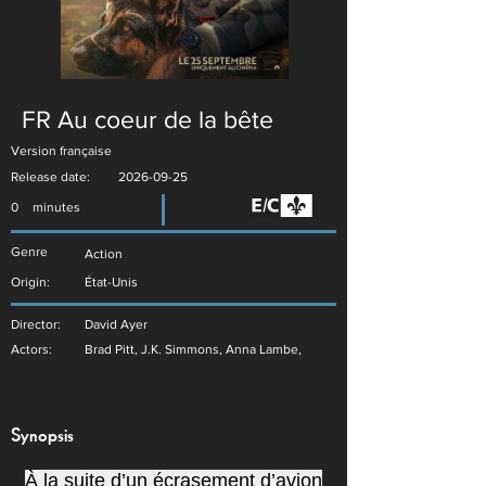
FR Au coeur de la bête
Version française
Release date:
2026-09-25
0
minutes
Genre
Action
Origin:
État-Unis
Director:
David Ayer
Actors:
Brad Pitt, J.K. Simmons, Anna Lambe,
Synopsis
À la suite d’un écrasement d’avion