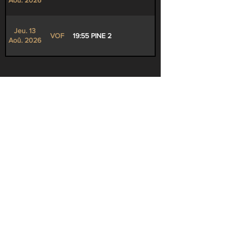
Aoû. 2026
Jeu. 13
VOF
19:55 PINE 2
Aoû. 2026
Also playing