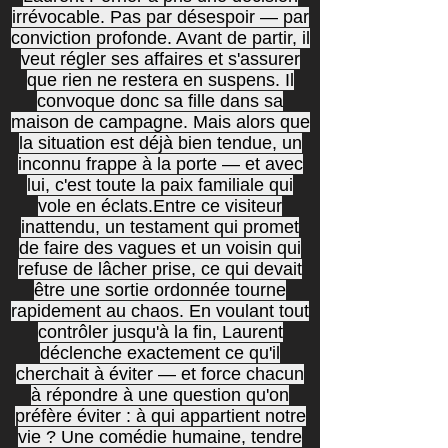
irrévocable. Pas par désespoir — par
conviction profonde. Avant de partir, il
veut régler ses affaires et s'assurer
que rien ne restera en suspens. Il
convoque donc sa fille dans sa
maison de campagne. Mais alors que
la situation est déjà bien tendue, un
inconnu frappe à la porte — et avec
lui, c'est toute la paix familiale qui
vole en éclats.Entre ce visiteur
inattendu, un testament qui promet
de faire des vagues et un voisin qui
refuse de lâcher prise, ce qui devait
être une sortie ordonnée tourne
rapidement au chaos. En voulant tout
contrôler jusqu'à la fin, Laurent
déclenche exactement ce qu'il
cherchait à éviter — et force chacun
à répondre à une question qu'on
préfère éviter : à qui appartient notre
vie ? Une comédie humaine, tendre