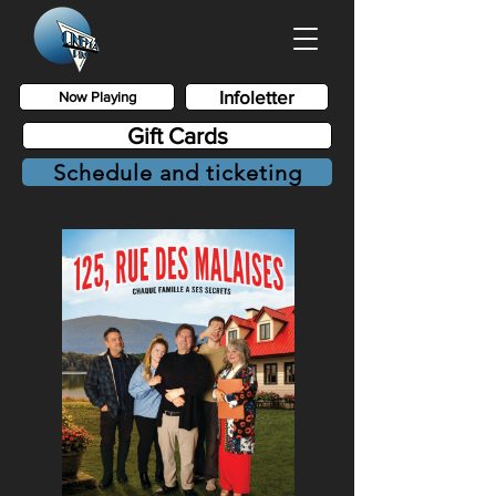
Infoletter
Now Playing
Gift Cards
Schedule and ticketing