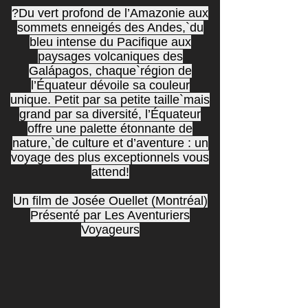
?
Du vert profond de l’Amazonie aux
sommets enneigés des Andes,`du
bleu intense du Pacifique aux
paysages volcaniques des
Galápagos, chaque`région de
l’Équateur dévoile sa couleur
unique. Petit par sa petite taille`mais
grand par sa diversité, l’Équateur
offre une palette étonnante de
nature,`de culture et d’aventure : un
voyage des plus exceptionnels vous
attend!
Un film de Josée Ouellet (Montréal)
Présenté par Les Aventuriers
Voyageurs