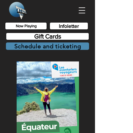
Infoletter
Now Playing
Gift Cards
Schedule and ticketing