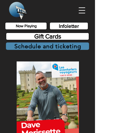
Infoletter
Now Playing
Gift Cards
Schedule and ticketing